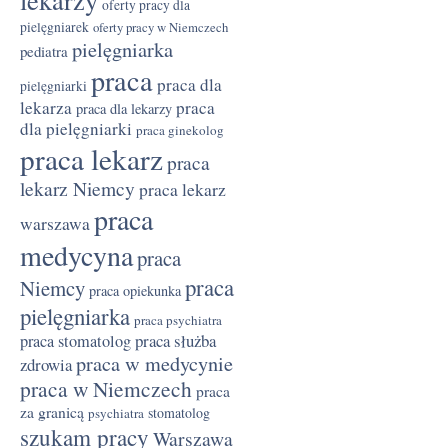
oferty pracy dla
pielęgniarek
oferty pracy w Niemczech
pielęgniarka
pediatra
praca
praca dla
pielęgniarki
lekarza
praca
praca dla lekarzy
dla pielęgniarki
praca ginekolog
praca lekarz
praca
lekarz Niemcy
praca lekarz
praca
warszawa
medycyna
praca
praca
Niemcy
praca opiekunka
pielęgniarka
praca psychiatra
praca służba
praca stomatolog
praca w medycynie
zdrowia
praca w Niemczech
praca
za granicą
stomatolog
psychiatra
szukam pracy
Warszawa