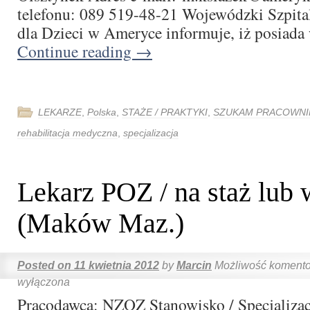
telefonu: 089 519-48-21 Wojewódzki Szpital
dla Dzieci w Ameryce informuje, iż posiad
Continue reading
→
LEKARZE
,
Polska
,
STAŻE / PRAKTYKI
,
SZUKAM PRACOWNI
rehabilitacja medyczna
,
specjalizacja
Lekarz POZ / na staż lub 
(Maków Maz.)
Posted on
11 kwietnia 2012
by
Marcin
Możliwość koment
wyłączona
Pracodawca: NZOZ Stanowisko / Specjalizac