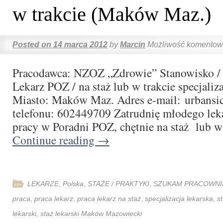
w trakcie (Maków Maz.)
Posted on
14 marca 2012
by
Marcin
Możliwość komento
Pracodawca: NZOZ „Zdrowie” Stanowisko / S
Lekarz POZ / na staż lub w trakcie specjaliza
Miasto: Maków Maz. Adres e-mail: urbansi
telefonu: 602449709 Zatrudnię młodego le
pracy w Poradni POZ, chętnie na staż lub 
Continue reading
→
LEKARZE
,
Polska
,
STAŻE / PRAKTYKI
,
SZUKAM PRACOWNI
praca
,
praca lekarz
,
praca lekarz na staż
,
specjalizacja lekarska
,
s
lekarski
,
staż lekarski Maków Mazowiecki