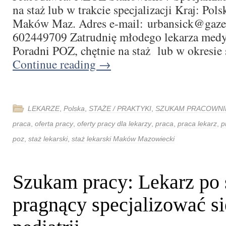
na staż lub w trakcie specjalizacji Kraj: Pol
Maków Maz. Adres e-mail: urbansick@gazeta
602449709 Zatrudnię młodego lekarza medy
Poradni POZ, chętnie na staż lub w okresie 
Continue reading
→
LEKARZE
,
Polska
,
STAŻE / PRAKTYKI
,
SZUKAM PRACOWNI
praca
,
oferta pracy
,
oferty pracy dla lekarzy
,
praca
,
praca lekarz
,
p
poz
,
staż lekarski
,
staż lekarski Maków Mazowiecki
Szukam pracy: Lekarz po 
pragnący specjalizować s