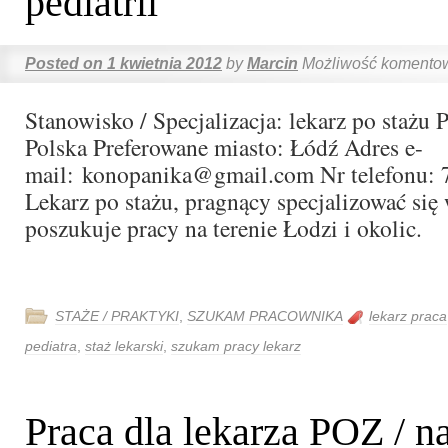
pediatrii
Posted on
1 kwietnia 2012
by
Marcin
Możliwość komento
Stanowisko / Specjalizacja: lekarz po stażu 
Polska Preferowane miasto: Łódź Adres e-
mail: konopanika@gmail.com Nr telefonu:
Lekarz po stażu, pragnący specjalizować się 
poszukuje pracy na terenie Łodzi i okolic.
STAŻE / PRAKTYKI
,
SZUKAM PRACOWNIKA
lekarz praca
pediatra
,
staż lekarski
,
szukam pracy lekarz
Praca dla lekarza POZ / na