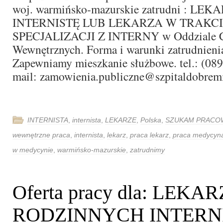
woj. warmińsko-mazurskie zatrudni : LEK
INTERNISTĘ LUB LEKARZA W TRAKC
SPECJALIZACJI Z INTERNY w Oddziale 
Wewnętrznych. Forma i warunki zatrudnieni
Zapewniamy mieszkanie służbowe. tel.: (089
mail: zamowienia.publiczne@szpitaldobremi
INTERNISTA
,
internista
,
LEKARZE
,
Polska
,
SZUKAM PRACO
wewnętrzne praca
,
internista
,
lekarz
,
praca lekarz
,
praca medycyn
w medycynie
,
warmińsko-mazurskie
,
zatrudnimy
Oferta pracy dla: LEKA
RODZINNYCH INTERN