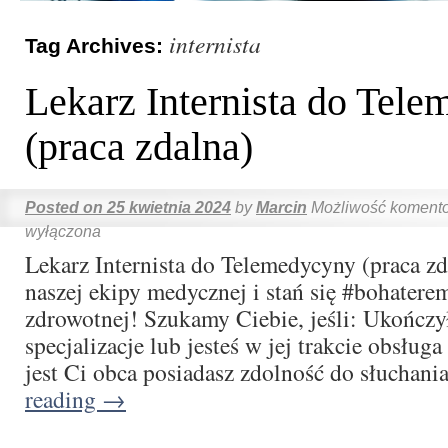
internista
Tag Archives:
Lekarz Internista do Tel
(praca zdalna)
Posted on
25 kwietnia 2024
by
Marcin
Możliwość koment
wyłączona
Lekarz Internista do Telemedycyny (praca z
naszej ekipy medycznej i stań się #bohatere
zdrowotnej! Szukamy Ciebie, jeśli: Ukończył
specjalizacje lub jesteś w jej trakcie obsług
jest Ci obca posiadasz zdolność do słuchan
reading
→