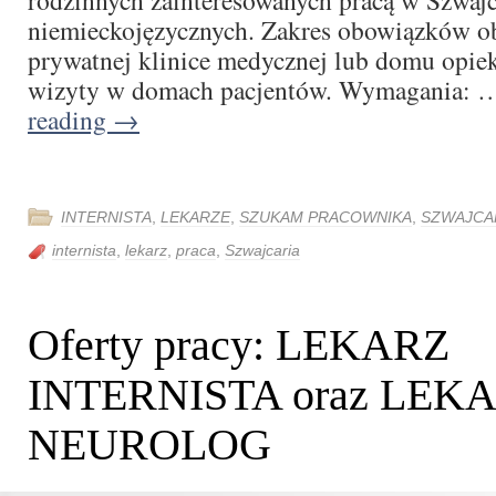
rodzinnych zainteresowanych pracą w Szwajc
niemieckojęzycznych. Zakres obowiązków o
prywatnej klinice medycznej lub domu opiek
wizyty w domach pacjentów. Wymagania:
reading
→
INTERNISTA
,
LEKARZE
,
SZUKAM PRACOWNIKA
,
SZWAJCA
internista
,
lekarz
,
praca
,
Szwajcaria
Oferty pracy: LEKARZ
INTERNISTA oraz LEK
NEUROLOG