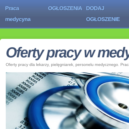
Praca
OGŁOSZENIA
DODAJ
medycyna
OGŁOSZENIE
Oferty pracy w medy
Oferty pracy dla lekarzy, pielęgniarek, personelu medycznego. Pra