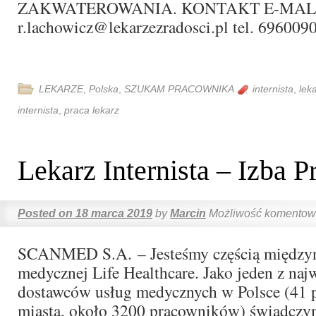
ZAKWATEROWANIA. KONTAKT E-MALI
r.lachowicz@lekarzezradosci.pl tel. 696009
LEKARZE
,
Polska
,
SZUKAM PRACOWNIKA
internista
,
lek
internista
,
praca lekarz
Lekarz Internista – Izba P
Posted on
18 marca 2019
by
Marcin
Możliwość komento
SCANMED S.A. – Jesteśmy częścią między
medycznej Life Healthcare. Jako jeden z naj
dostawców usług medycznych w Polsce (41 
miasta, około 3200 pracowników) świadczy