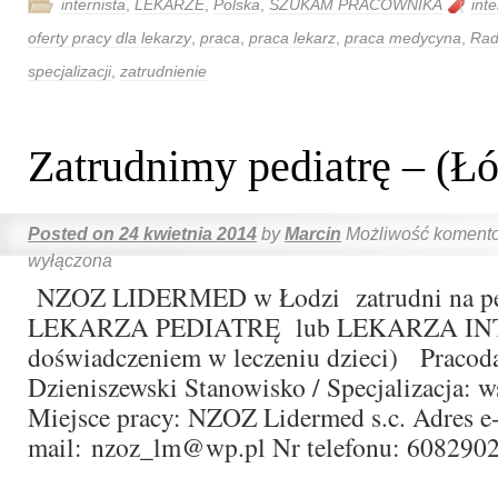
internista
,
LEKARZE
,
Polska
,
SZUKAM PRACOWNIKA
inte
oferty pracy dla lekarzy
,
praca
,
praca lekarz
,
praca medycyna
,
Ra
specjalizacji
,
zatrudnienie
Zatrudnimy pediatrę – (Ł
Posted on
24 kwietnia 2014
by
Marcin
Możliwość koment
wyłączona
NZOZ LIDERMED w Łodzi zatrudni na peł
LEKARZA PEDIATRĘ lub LEKARZA INT
doświadczeniem w leczeniu dzieci) Pracod
Dzieniszewski Stanowisko / Specjalizacja: w
Miejsce pracy: NZOZ Lidermed s.c. Adres e
mail: nzoz_lm@wp.pl Nr telefonu: 60829