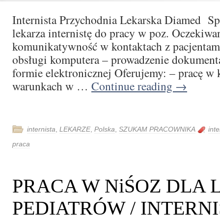
Internista Przychodnia Lekarska Diamed Sp.
lekarza internistę do pracy w poz. Oczekiwan
komunikatywność w kontaktach z pacjentam
obsługi komputera – prowadzenie dokument
formie elektronicznej Oferujemy: – pracę 
warunkach w …
Continue reading
→
internista
,
LEKARZE
,
Polska
,
SZUKAM PRACOWNIKA
inte
praca
PRACA W NiŚOZ DLA
PEDIATRÓW / INTERN