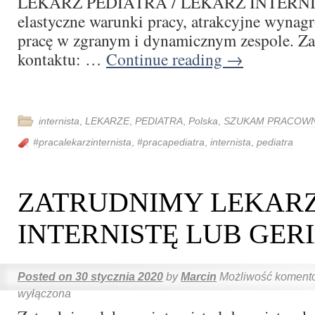
LEKARZ PEDIATRA / LEKARZ INTERNIS
elastyczne warunki pracy, atrakcyjne wynagr
pracę w zgranym i dynamicznym zespole. Z
kontaktu: …
Continue reading
→
internista
,
LEKARZE
,
PEDIATRA
,
Polska
,
SZUKAM PRACOWN
#pracalekarzinternista
,
#pracapediatra
,
internista
,
pediatra
ZATRUDNIMY LEKAR
INTERNISTĘ LUB GER
Posted on
30 stycznia 2020
by
Marcin
Możliwość koment
wyłączona