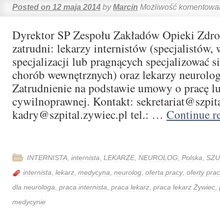
Posted on
12 maja 2014
by
Marcin
Możliwość komentowa
Dyrektor SP Zespołu Zakładów Opieki Zdr
zatrudni: lekarzy internistów (specjalistów, 
specjalizacji lub pragnących specjalizować s
chorób wewnętrznych) oraz lekarzy neurol
Zatrudnienie na podstawie umowy o pracę 
cywilnoprawnej. Kontakt: sekretariat@szpita
kadry@szpital.zywiec.pl tel.: …
Continue r
INTERNISTA
,
internista
,
LEKARZE
,
NEUROLOG
,
Polska
,
SZU
internista
,
lekarz
,
medycyna
,
neurolog
,
oferta pracy
,
oferty prac
dla neurologa
,
praca internista
,
praca lekarz
,
praca lekarz Żywiec
,
medycynie