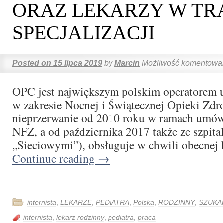
ORAZ LEKARZY W TR
SPECJALIZACJI
Posted on
15 lipca 2019
by
Marcin
Możliwość komentowa
OPC jest największym polskim operatorem 
w zakresie Nocnej i Świątecznej Opieki Zdro
nieprzerwanie od 2010 roku w ramach umów
NFZ, a od października 2017 także ze szpita
„Sieciowymi”), obsługuje w chwili obecnej
Continue reading
→
internista
,
LEKARZE
,
PEDIATRA
,
Polska
,
RODZINNY
,
SZUKA
internista
,
lekarz rodzinny
,
pediatra
,
praca