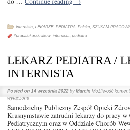
do …
Continue reading
→
internista
,
LEKARZE
,
PEDIATRA
,
Polska
,
SZUKAM PRACOWN
#pracalekarzkrakow
,
internista
,
pediatra
LEKARZ PEDIATRA / 
INTERNISTA
Posted on
14 września 2022
by
Marcin
Możliwość komen
wyłączona
Samodzielny Publiczny Zespół Opieki Zdro
Krasnymstawie zatrudni lekarzy do pracy w
Pediatrycznym oraz w Oddziale Chorób We