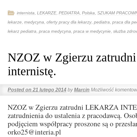
internista
,
LEKARZE
,
PEDIATRA
,
Polska
,
SZUKAM PRACOWN
lekarze
,
medycyna
,
oferty pracy dla lekarzy
,
pediatra
,
praca dla pe
lekarz pediatra
,
praca medycyna
,
praca w medycynie
,
służba zdro
NZOZ w Zgierzu zatrudni 
internistę.
Posted on
21 lutego 2014
by
Marcin
Możliwość komento
NZOZ w Zgierzu zatrudni LEKARZA IN
zatrudnienia do ustalenia z pracodawcą. Oso
podjęciem współpracy proszone są o przesła
orko25@interia.pl