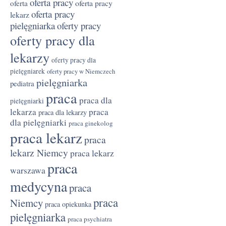
oferta pracy
oferta pracy
oferta
oferta pracy
lekarz
pielęgniarka
oferty pracy
oferty pracy dla
lekarzy
oferty pracy dla
pielęgniarek
oferty pracy w Niemczech
pielęgniarka
pediatra
praca
praca dla
pielęgniarki
lekarza
praca
praca dla lekarzy
dla pielęgniarki
praca ginekolog
praca lekarz
praca
lekarz Niemcy
praca lekarz
praca
warszawa
medycyna
praca
praca
Niemcy
praca opiekunka
pielęgniarka
praca psychiatra