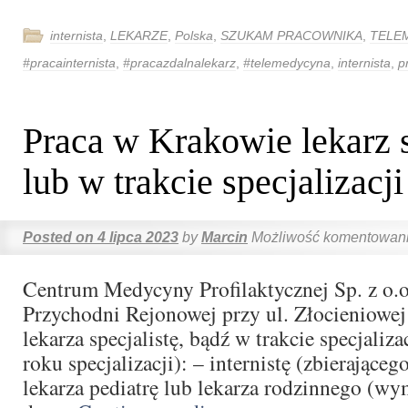
internista
,
LEKARZE
,
Polska
,
SZUKAM PRACOWNIKA
,
TELE
#pracainternista
,
#pracazdalnalekarz
,
#telemedycyna
,
internista
,
p
Praca w Krakowie lekarz s
lub w trakcie specjalizacji
Posted on
4 lipca 2023
by
Marcin
Możliwość komentowan
Centrum Medycyny Profilaktycznej Sp. z o.o
Przychodni Rejonowej przy ul. Złocieniowe
lekarza specjalistę, bądź w trakcie specjaliz
roku specjalizacji): – internistę (zbierająceg
lekarza pediatrę lub lekarza rodzinnego (wy