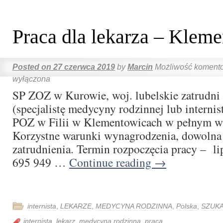
Praca dla lekarza – Klem
Posted on
27 czerwca 2019
by
Marcin
Możliwość koment
wyłączona
SP ZOZ w Kurowie, woj. lubelskie zatrudni 
(specjalistę medycyny rodzinnej lub internis
POZ w Filii w Klementowicach w pełnym w
Korzystne warunki wynagrodzenia, dowolna
zatrudnienia. Termin rozpoczęcia pracy – lip
695 949 …
Continue reading
→
internista
,
LEKARZE
,
MEDYCYNA RODZINNA
,
Polska
,
SZUK
internista
,
lekarz
,
medycyna rodzinna
,
praca