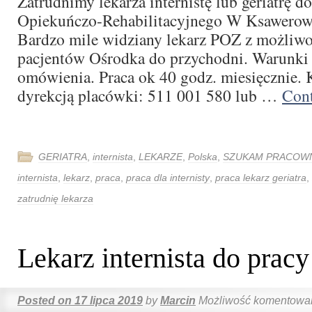
Zatrudnimy lekarza internistę lub geriatrę d
Opiekuńczo-Rehabilitacyjnego W Ksawerowi
Bardzo mile widziany lekarz POZ z możliwoś
pacjentów Ośrodka do przychodni. Warunki 
omówienia. Praca ok 40 godz. miesięcznie. 
dyrekcją placówki: 511 001 580 lub …
Cont
GERIATRA
,
internista
,
LEKARZE
,
Polska
,
SZUKAM PRACOW
internista
,
lekarz
,
praca
,
praca dla internisty
,
praca lekarz geriatra
,
zatrudnię lekarza
Lekarz internista do pra
Posted on
17 lipca 2019
by
Marcin
Możliwość komentowa