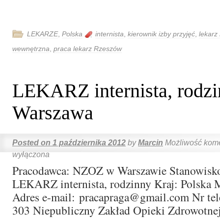
LEKARZE
,
Polska
internista
,
kierownik izby przyjęć
,
lekarz
wewnętrzna
,
praca lekarz Rzeszów
LEKARZ internista, rodzi
Warszawa
Posted on
1 października 2012
by
Marcin
Możliwość kom
wyłączona
Pracodawca: NZOZ w Warszawie Stanowisko 
LEKARZ internista, rodzinny Kraj: Polska 
Adres e-mail: pracapraga@gmail.com Nr tel
303 Niepubliczny Zakład Opieki Zdrowotne