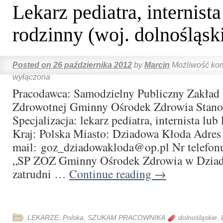
Lekarz pediatra, internista
rodzinny (woj. dolnośląsk
Posted on
26 października 2012
by
Marcin
Możliwość ko
wyłączona
Pracodawca: Samodzielny Publiczny Zakład
Zdrowotnej Gminny Ośrodek Zdrowia Stano
Specjalizacja: lekarz pediatra, internista lub
Kraj: Polska Miasto: Dziadowa Kłoda Adres 
mail: goz_dziadowakloda@op.pl Nr telefon
„SP ZOZ Gminny Ośrodek Zdrowia w Dziad
zatrudni …
Continue reading
→
LEKARZE
,
Polska
,
SZUKAM PRACOWNIKA
dolnośląskie
,