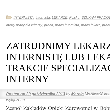
INTERNISTA
,
internista
,
LEKARZE
,
Polska
,
SZUKAM PRACO
oferty pracy dla lekarzy
,
praca
,
praca internista
,
praca lekarz
,
prac
ZATRUDNIMY LEKAR
INTERNISTĘ LUB LEK
TRAKCIE SPECJALIZAC
INTERNY
Posted on
29 października 2013
by
Marcin
Możliwość ko
wyłączona
Zespół Zakładów Opieki Zdrowotnej w Dob