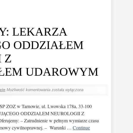
Y: LEKARZA
GO ODDZIAŁEM
 Z
AŁEM UDAROWYM
cin
Możliwość komentowania
została wyłączona
 SP ZOZ w Tarnowie, ul. Lwowska 178a, 33-100
ERUJĄCEGO ODDZIAŁEM NEUROLOGII Z
my: – Zatrudnienie w pełnym wymiarze czasu
 umowy cywilnoprawnej. – Warunki …
Continue