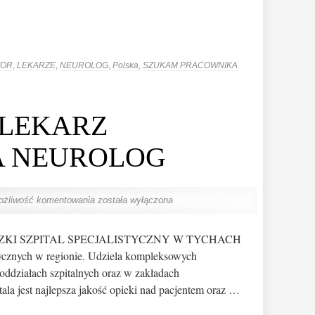
TOR
,
LEKARZE
,
NEUROLOG
,
Polska
,
SZUKAM PRACOWNIKA
: LEKARZ
A NEUROLOG
ożliwość komentowania
została wyłączona
DZKI SZPITAL SPECJALISTYCZNY W TYCHACH
ycznych w regionie. Udziela kompleksowych
oddziałach szpitalnych oraz w zakładach
tala jest najlepsza jakość opieki nad pacjentem oraz …