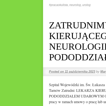
#pracaokulista
,
neurolog
,
urolog
ZATRUDNIM
KIERUJĄCE
NEUROLOGII
PODODDZI
Posted on
11 października 2023
by
Mar
Szpital Wojewódzki im. Św. Łukasza
Tarnów Zatrudni: LEKARZA KI
PODODDZIAŁEM UDAROWYM Oferuje
pracy w ramach umowy o pracę lub