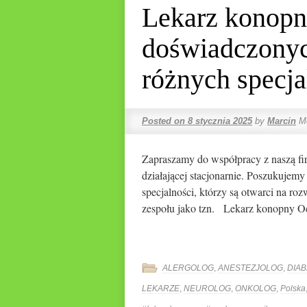
Lekarz konopn
doświadczonych
różnych specja
Posted on
8 stycznia 2025
by
Marcin
M
Zapraszamy do współpracy z naszą fir
działającej stacjonarnie. Poszukujem
specjalności, którzy są otwarci na ro
zespołu jako tzn. Lekarz konopny 
ALERGOLOG
,
ANESTEZJOLOG
,
DIA
LEKARZE
,
NEUROLOG
,
ONKOLOG
,
Polska