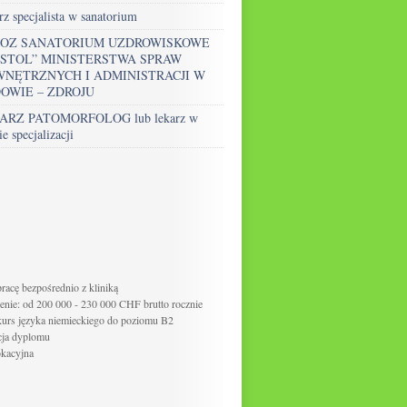
rz specjalista w sanatorium
ZOZ SANATORIUM UZDROWISKOWE
ISTOL” MINISTERSTWA SPRAW
NĘTRZNYCH I ADMINISTRACJI W
OWIE – ZDROJU
ARZ PATOMORFOLOG lub lekarz w
ie specjalizacji
acę bezpośrednio z kliniką
nie: od 200 000 - 230 000 CHF brutto rocznie
kurs języka niemieckiego do poziomu B2
cja dyplomu
okacyjna