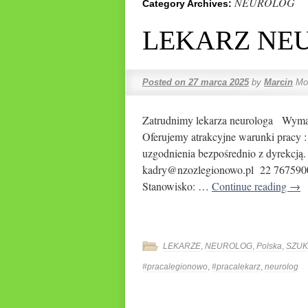
NEUROLOG
Category Archives:
LEKARZ NE
Posted on
27 marca 2025
by
Marcin
Mo
Zatrudnimy lekarza neurologa Wymaga
Oferujemy atrakcyjne warunki pracy
uzgodnienia bezpośrednio z dyrekcją
kadry@nzozlegionowo.pl 22 76759
Stanowisko: …
Continue reading
→
LEKARZE
,
NEUROLOG
,
Polska
,
SZUK
#pracalegionowo
,
#pracalekarz
,
neurolog