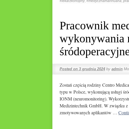
#lekarzkonopny
,
#medycznamarihuana
,
pra
Pracownik me
wykonywania 
śródoperacyjn
Posted on
3 grudnia 2024
by
admin
Mo
Zostań częścią rodziny Centro Medic
typu w Polsce, wykonującą usługi śr
IONM (neuromonitoring). Wykorzystu
Medizintechnik GmbH. W związku z 
zmotywowanych aplikantów …
Conti