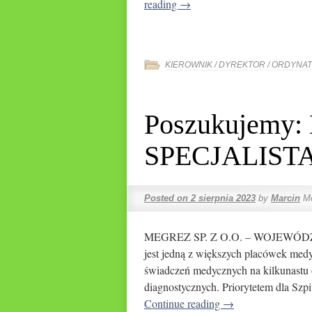
reading
→
KIEROWNIK / DYREKTOR / ORDYNA
Poszukujemy
SPECJALIST
Posted on
2 sierpnia 2023
by
Marcin
M
MEGREZ SP. Z O.O. – WOJEWÓ
jest jedną z większych placówek med
świadczeń medycznych na kilkunastu 
diagnostycznych. Priorytetem dla Szpi
Continue reading
→