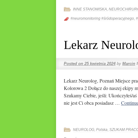
INNE STANOWISKA
,
NEUROCHIRUR
#neuromonitoring #śródoperacyjnego
,
#
Lekarz Neurol
Posted on
25 kwietnia 2024
by
Marcin
Lekarz Neurolog, Poznań Miejsce pra
Kolorowa 2 Dołącz do naszej ekipy me
Szukamy Ciebie, jeśli: Ukończyłeś/aś s
nie jest Ci obca posiadasz …
Continu
NEUROLOG
,
Polska
,
SZUKAM PRAC