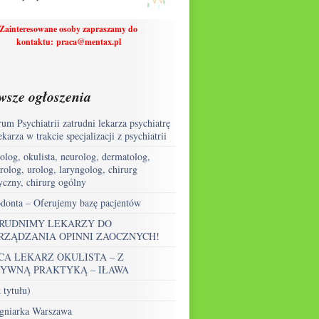
Zainteresowane osoby zapraszamy do
kontaktu
:
praca@mentax.pl
wsze ogłoszenia
um Psychiatrii zatrudni lekarza psychiatrę
ekarza w trakcie specjalizacji z psychiatrii
olog, okulista, neurolog, dermatolog,
rolog, urolog, laryngolog, chirurg
yczny, chirurg ogólny
donta – Oferujemy bazę pacjentów
RUDNIMY LEKARZY DO
RZĄDZANIA OPINNI ZAOCZNYCH!
CA LEKARZ OKULISTA – Z
YWNĄ PRAKTYKĄ – IŁAWA
 tytułu)
ęgniarka Warszawa