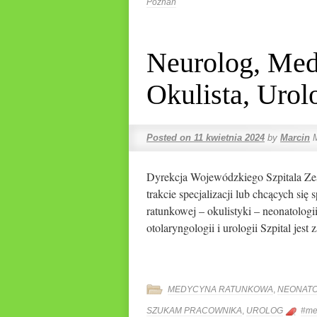
Poznań
Neurolog, Med
Okulista, Urol
Posted on
11 kwietnia 2024
by
Marcin
Dyrekcja Wojewódzkiego Szpitala Zes
trakcie specjalizacji lub chcących si
ratunkowej – okulistyki – neonatologi
otolaryngologii i urologii Szpital j
MEDYCYNA RATUNKOWA
,
NEONAT
SZUKAM PRACOWNIKA
,
UROLOG
#me