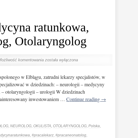
ycyna ratunkowa,
og, Otolaryngolog
Możliwość komentowania
została wyłączona
polonego w Elblągu, zatrudni lekarzy specjalistów, w
ę specjalizować w dziedzinach: – neurologii – medycyny
i – otolaryngologii – urologii W dziedzinach
est zainteresowany inwestowaniem …
Continue reading
→
OLOG
,
NEUROLOG
,
OKULISTA
,
OTOLARYNGOLOG
,
Polska
,
dycynaratunkowa
,
#pracalekarz
,
#pracaneonatolog
,