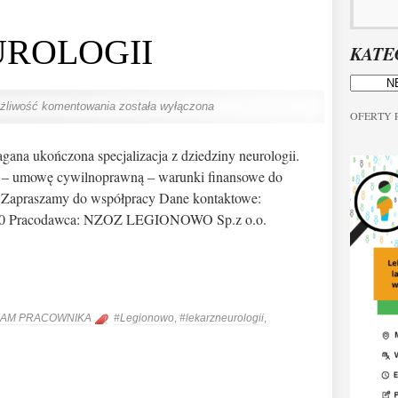
UROLOGII
KATE
żliwość komentowania
została wyłączona
OFERTY
na ukończona specjalizacja z dziedziny neurologii.
 : – umowę cywilnoprawną – warunki finansowe do
. Zapraszamy do współpracy Dane kontaktowe:
00 Pracodawca: NZOZ LEGIONOWO Sp.z o.o.
AM PRACOWNIKA
#Legionowo
,
#lekarzneurologii
,