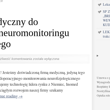
ca
Leka
SP 
„BR
dyczny do
WEW
KUD
neuromonitoringu
LEK
trakc
ego
żliwość komentowania
została wyłączona
a! Jesteśmy doświadczoną firmą medyczną, jedyną tego
ódoperacyjnego monitorowania neurofizjologicznego
Umowa o pr
Wynagrodze
jemy technologię lidera rynku z Niemiec, Inomed
Bezpłatny 
ciągłym rozwojem naszej firmy szukamy
Nostryfika
nue reading
→
Opieka rel