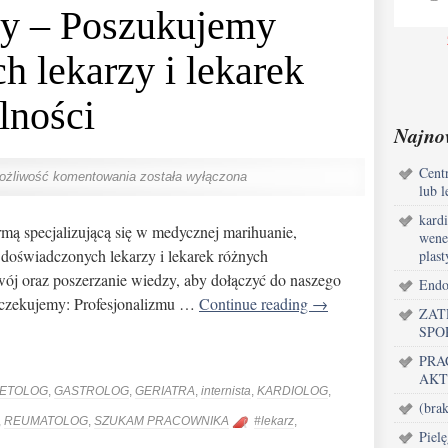
y – Poszukujemy
 lekarzy i lekarek
lności
Najno
Centr
ożliwość komentowania
została wyłączona
lub l
kardi
mą specjalizującą się w medycznej marihuanie,
wene
y doświadczonych lekarzy i lekarek różnych
plast
zwój oraz poszerzanie wiedzy, aby dołączyć do naszego
Endo
Oczekujemy: Profesjonalizmu …
Continue reading
→
ZAT
SPO
PRA
AKT
BETOLOG
,
GASTROLOG
,
GERIATRA
,
internista
,
KARDIOLOG
,
(brak
,
REUMATOLOG
,
SZUKAM PRACOWNIKA
#lekarz
,
Piel