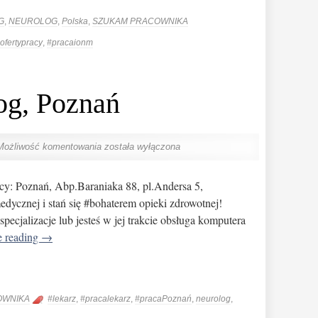
G
,
NEUROLOG
,
Polska
,
SZUKAM PRACOWNIKA
ofertypracy
,
#pracaionm
og, Poznań
Możliwość komentowania
została wyłączona
cy: Poznań, Abp.Baraniaka 88, pl.Andersa 5,
dycznej i stań się #bohaterem opieki zdrowotnej!
pecjalizacje lub jesteś w jej trakcie obsługa komputera
e reading
→
OWNIKA
#lekarz
,
#pracalekarz
,
#pracaPoznań
,
neurolog
,