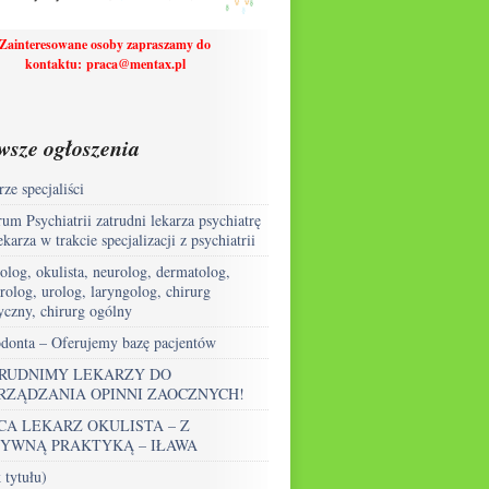
Zainteresowane osoby zapraszamy do
kontaktu
:
praca@mentax.pl
wsze ogłoszenia
ze specjaliści
um Psychiatrii zatrudni lekarza psychiatrę
ekarza w trakcie specjalizacji z psychiatrii
olog, okulista, neurolog, dermatolog,
rolog, urolog, laryngolog, chirurg
yczny, chirurg ogólny
donta – Oferujemy bazę pacjentów
RUDNIMY LEKARZY DO
RZĄDZANIA OPINNI ZAOCZNYCH!
CA LEKARZ OKULISTA – Z
YWNĄ PRAKTYKĄ – IŁAWA
 tytułu)