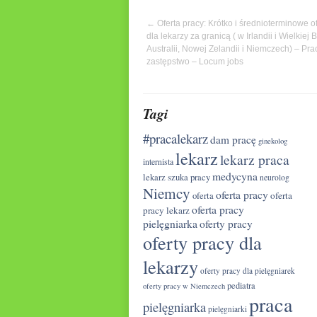
←
Oferta pracy: Krótko i średnioterminowe of
dla lekarzy za granicą ( w Irlandii i Wielkiej B
Australii, Nowej Zelandii i Niemczech) – Pra
zastępstwo – Locum jobs
Tagi
#pracalekarz
dam pracę
ginekolog
lekarz
lekarz praca
internista
medycyna
lekarz szuka pracy
neurolog
Niemcy
oferta pracy
oferta
oferta
oferta pracy
pracy lekarz
pielęgniarka
oferty pracy
oferty pracy dla
lekarzy
oferty pracy dla pielęgniarek
pediatra
oferty pracy w Niemczech
praca
pielęgniarka
pielęgniarki