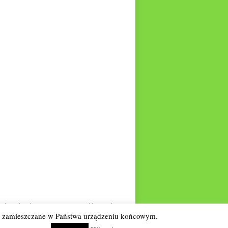
e
theme by Theme4Press • Powered by
WordPress
one zamieszczane w Państwa urządzeniu końcowym.