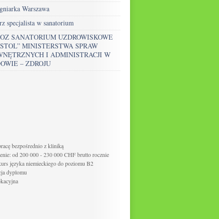
ęgniarka Warszawa
rz specjalista w sanatorium
ZOZ SANATORIUM UZDROWISKOWE
ISTOL” MINISTERSTWA SPRAW
NĘTRZNYCH I ADMINISTRACJI W
OWIE – ZDROJU
acę bezpośrednio z kliniką
nie: od 200 000 - 230 000 CHF brutto rocznie
kurs języka niemieckiego do poziomu B2
cja dyplomu
okacyjna