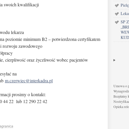
 swoich kwalifikacji
Piel
Leka
SP 
„BR
odu lekarza
WEW
KUD
a poziomie minimum B2 – potwierdzona certyfikatem
 i rozwoju zawodowego
ółpracy
, cierpliwość oraz życzliwość wobec pacjentów
esyłać na
ub
m.czerwiec@interkadra.pl
Umowa o pr
Wynagrodze
macji prosimy o kontakt:
Bezpłatny 
90 44 22 lub 12 290 22 42
Nostryfika
Opieka rel
agranica