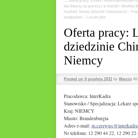
←
Oferta pracy: Krótko i średnioterminowe of
dla lekarzy za granicą ( w Irlandii i Wielkiej B
Australii, Nowej Zelandii i Niemczech) – Pra
zastępstwo – Locum jobs
Oferta pracy: 
dziedzinie Chi
Niemcy
Posted on
9 grudnia 2011
by
Marcin
Mo
Pracodawca: InterKadra
Stanowisko / Specjalizacja: Lekarz sp
Kraj: NIEMCY
Miasto: Brandenburgia
Adres e-mail:
m.czerwiec@interkadra
Nr telefonu: 12 290 44 22, 12 290 22