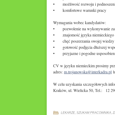
• możliwość rozwoju i podnoszenia
• komfortowe warunki pracy
Wymagania wobec kandydatów:
• pozwolenie na wykonywanie zaw
• znajomość języka niemieckiego n
• chęć poszerzania swojej wiedzy
• gotowość podjęcia dłuższej wsp
• przyjazne i pogodne usposobienie
CV w języku niemieckim prosimy prz
adres:
m.trojanowska@interkadra.pl
l
W celu uzyskania szczegółowych infor
Kraków, ul. Wielicka 50, Tel.: 12 2
LEKARZE
,
SZUKAM PRACOWNIKA
,
Z