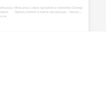
erty pracy
Oferta pracy: Lekarz specjalista w dziedzinie Chirurgii
rytanii,
Ogólnej (również w trakcie specjalizacji) – Niemcy
→
ca na