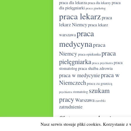
praca dla lekarza
praca
praca dla lekarzy
dla pielęgniarki
praca ginekolog
praca lekarz
praca
lekarz Niemcy
praca lekarz
praca
warszawa
medycyna
praca
praca
Niemcy
praca opiekunka
pielęgniarka
praca
praca psychiatra
praca służba zdrowia
stomatolog
praca w
praca w medycynie
Niemczech
praca za granicą
szukam
psychiatra
stomatolog
pracy
Warszawa
zarobki
zatrudnienie
Oferty pracy w medycynie.
Nasz serwis stosuje pliki cookies. Korzystanie