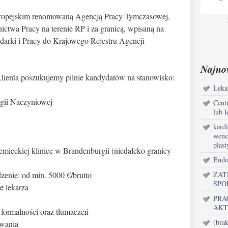
 europejskim renomowaną Agencją Pracy Tymczasowej,
ctwa Pracy na terenie RP i za granicą, wpisaną na
darki i Pracy do Krajowego Rejestru Agencji
Najno
Klienta poszukujemy pilnie kandydatów na stanowisko:
Lekar
rgii Naczyniowej
Centr
lub l
kardi
wene
plast
eckiej klinice w Brandenburgii (niedaleko granicy
Endo
nie: od min. 5000 €/brutto
ZAT
SPO
 lekarza
PRA
AKT
ormalności oraz tłumaczeń
(brak
wania