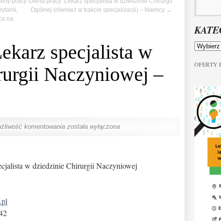
erty pracy
Oferta pracy: Lekarz specjalista w dziedzinie Chirurgii
rytanii,
Ogólnej (również w trakcie specjalizacji) – Niemcy
→
ca na
KATE
Lekarz specjalista w
OFERTY
rurgii Naczyniowej –
żliwość komentowania
została wyłączona
ecjalista w dziedzinie Chirurgii Naczyniowej
.pl
 42