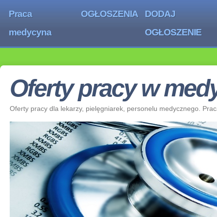
Praca
OGŁOSZENIA
DODAJ
medycyna
OGŁOSZENIE
Oferty pracy w medy
Oferty pracy dla lekarzy, pielęgniarek, personelu medycznego. Pra