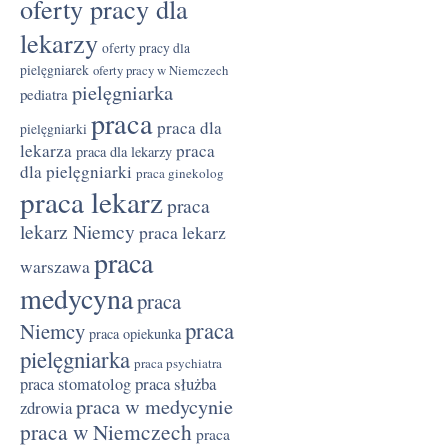
oferty pracy dla
lekarzy
oferty pracy dla
pielęgniarek
oferty pracy w Niemczech
pielęgniarka
pediatra
praca
praca dla
pielęgniarki
lekarza
praca
praca dla lekarzy
dla pielęgniarki
praca ginekolog
praca lekarz
praca
lekarz Niemcy
praca lekarz
praca
warszawa
medycyna
praca
praca
Niemcy
praca opiekunka
pielęgniarka
praca psychiatra
praca służba
praca stomatolog
praca w medycynie
zdrowia
praca w Niemczech
praca