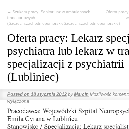
←
Szukam pracy: Sanitariusz w ambulansach
Oferta pracy
transportowych
w
(Szczecin,zachodniopomorskieSzczecin,zachodniopomorskie)
Oferta pracy: Lekarz specj
psychiatra lub lekarz w tr
specjalizacji z psychiatrii
(Lubliniec)
Posted on
18 stycznia 2012
by
Marcin
Możliwość koment
wyłączona
Pracodawca: Wojewódzki Szpital Neuropsych
Emila Cyrana w Lublińcu
Stanowisko / Specjalizacja: Lekarz specjalist