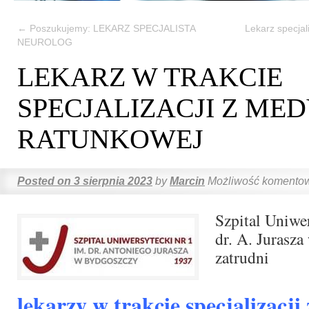
←
Poszukujemy: LEKARZ SPECJALISTA
Lekarz specjal
NEUROLOG
LEKARZ W TRAKCIE
SPECJALIZACJI Z ME
RATUNKOWEJ
Posted on
3 sierpnia 2023
by
Marcin
Możliwość komento
Szpital Uniwer
dr. A. Jurasz
zatrudni
lekarzy w trakcie specjalizacj