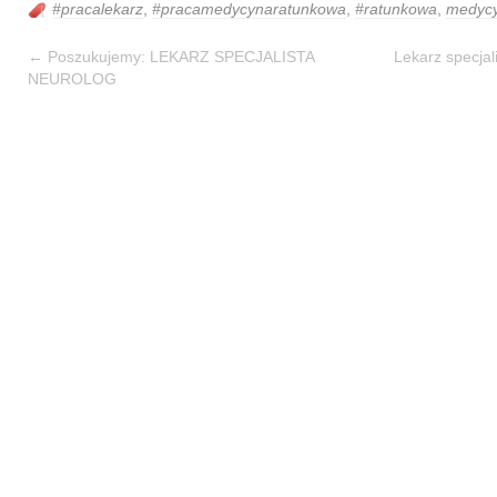
#pracalekarz
,
#pracamedycynaratunkowa
,
#ratunkowa
,
medyc
←
Poszukujemy: LEKARZ SPECJALISTA
Lekarz specjal
NEUROLOG