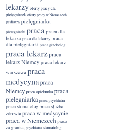
lekarzy
oferty pracy dla
pielęgniarek
oferty pracy w Niemczech
pielęgniarka
pediatra
praca
praca dla
pielęgniarki
lekarza
praca
praca dla lekarzy
dla pielęgniarki
praca ginekolog
praca lekarz
praca
lekarz Niemcy
praca lekarz
praca
warszawa
medycyna
praca
praca
Niemcy
praca opiekunka
pielęgniarka
praca psychiatra
praca służba
praca stomatolog
praca w medycynie
zdrowia
praca w Niemczech
praca
za granicą
stomatolog
psychiatra