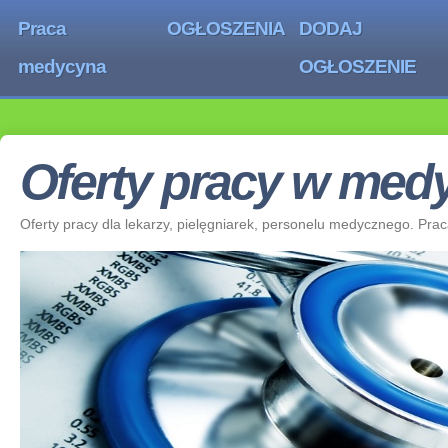
Praca
OGŁOSZENIA
DODAJ
medycyna
OGŁOSZENIE
Oferty pracy w medy
Oferty pracy dla lekarzy, pielęgniarek, personelu medycznego. Pra